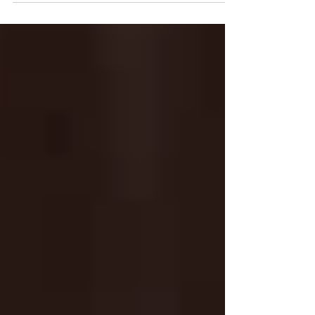
議会議員選挙において多くのご支持を得て当選を
果たすことが出来ました。4月17日から19日ま
で、選挙前に「辻立ち」を続けてきた3交差点で、
ご支援のお礼と、これからは地域の課題解決のた
めに尽力していくことなどを訴えさせていただき
まし...