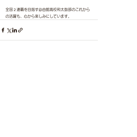
全国２連覇を目指す必由館高校和太鼓部のこれから
の活躍も、心から楽しみにしています。
すべて表示
最新記事
松川よしのり事務所