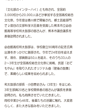
「文化部のインターハイ」とも称され、全国約
3,000校から20,000人ほどが参加する全国高校総合
文化祭。今年度は香川県で開催され、郷土芸能部門
で２度目の文部科学大臣賞を受賞した熊本市立必由
館高等学校和太鼓部の皆さんが、熊本市議会議長を
表敬訪問されました。
必由館高校和太鼓部は、学校創立90周年の記念式典
出演をきっかけに創部され、今年で24年目を迎えま
す。現在、部員数は50人を超え、そのうち33人の
2〜3年生が全国高校総合文化祭に挑戦。民謡「おて
もやん」を取り入れたオリジナル曲「肥後の鼓舞」
で、素晴らしい成果を収められました。
和太鼓部の部長・小田恵史さん（3年生）をはじめ、
3年生部員20名と学校関係者の皆さんが議長を表敬
訪問され、私も同席させていただきました。
同校卒業から46年。後輩たちの活躍に触れ、大変誇
らしく、また大きな励みをいただきました。