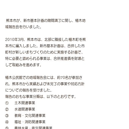
 熊本市が、新市基本計画の期間満了に関し、植木地
域報告会を行いました。
2010年3月、熊本市は、北部に隣接した植木町を熊
本市に編入しました。新市基本計画は、合併した市
町村が新しいまちづくりのために実施する計画で、
特に必要と認められる事業は、合併推進債を財源と
して取組みを進めます。
植木公民館での地域報告会には、約70名が参加さ
れ、熊本市から実績および未完了の事業や対応方針
についての報告を受けました。
報告のおもな事業分類は、以下のとおりです。
①     土木関連事業　　　　　　　　　
②     水道関連事業
③     教育・文化関連事業　　　　　　
④     福祉・消防関連事業
⑤     農林水産・衛生関連事業　　　　